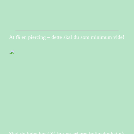
At få en piercing – dette skal du som minimum vide!
Skal du købe hus? Så hyr en erfaren boligadvokat på