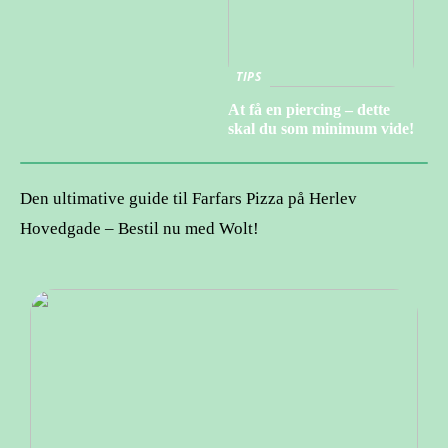
TIPS
At få en piercing – dette
skal du som minimum vide!
Den ultimative guide til Farfars Pizza på Herlev
Hovedgade – Bestil nu med Wolt!