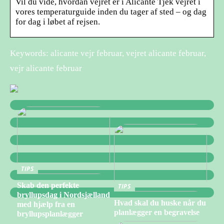
Vil du vide, hvordan vejret er i Alicante Tjek vejret i
vores temperaturguide inden du tager af sted – og dag
for dag i løbet af rejsen.
Keywords: alicante vejr februar, vejret alicante februar,
vejr alicante februar
TIPS
Skab den perfekte
TIPS
bryllupsdag i Nordsjælland
Hvad skal du huske når du
med hjælp fra en
planlægger en begravelse
bryllupsplanlægger