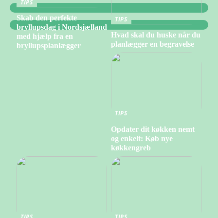
TIPS
Skab den perfekte
TIPS
bryllupsdag i Nordsjælland
Hvad skal du huske når du
med hjælp fra en
planlægger en begravelse
bryllupsplanlægger
TIPS
Opdater dit køkken nemt
og enkelt: Køb nye
køkkengreb
TIPS
TIPS