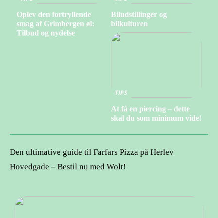
Oplev den fortryllende
Biludstillinger og
smag af Grimbergen øl:
bilkulturen
Tilbud og nydelse
TIPS
At få en piercing – dette
skal du som minimum vide!
Den ultimative guide til Farfars Pizza på Herlev
Hovedgade – Bestil nu med Wolt!