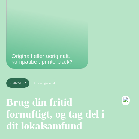
Originalt eller uoriginalt,
kompatibelt printerblæk?
21/02/2022
Uncategorized
Brug din fritid
fornuftigt, og tag del i
dit lokalsamfund