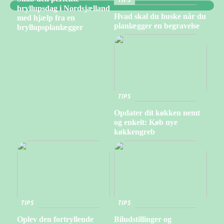
bryllupsdag i Nordsjælland
Hvad skal du huske når du
med hjælp fra en
planlægger en begravelse
bryllupsplanlægger
TIPS
Opdater dit køkken nemt
og enkelt: Køb nye
køkkengreb
TIPS
TIPS
Oplev den fortryllende
Biludstillinger og