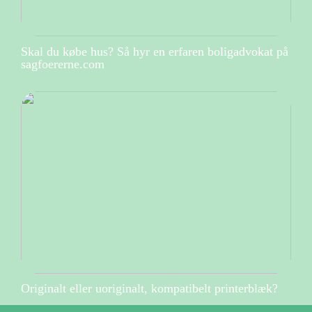
Skal du købe hus? Så hyr en erfaren boligadvokat på
sagfoererne.com
Originalt eller uoriginalt, kompatibelt printerblæk?