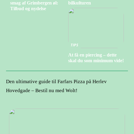
smag af Grimbergen øl:
bilkulturen
Tilbud og nydelse
TIPS
At få en piercing – dette
skal du som minimum vide!
Den ultimative guide til Farfars Pizza på Herlev
Hovedgade – Bestil nu med Wolt!