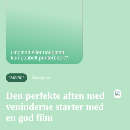
Originalt eller uoriginalt,
kompatibelt printerblæk?
03/06/2022
Uncategorized
Den perfekte aften med
veninderne starter med
en god film