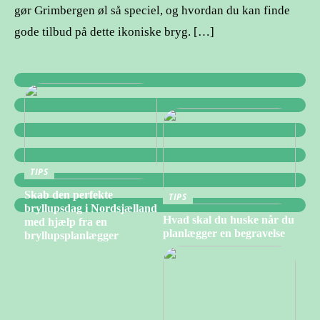
gør Grimbergen øl så speciel, og hvordan du kan finde
gode tilbud på dette ikoniske bryg. […]
TIPS
Skab den perfekte
TIPS
bryllupsdag i Nordsjælland
Hvad skal du huske når du
med hjælp fra en
planlægger en begravelse
bryllupsplanlægger