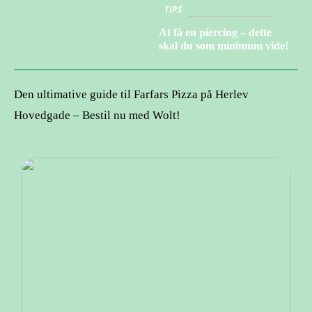
TIPS
At få en piercing – dette
skal du som minimum vide!
Den ultimative guide til Farfars Pizza på Herlev
Hovedgade – Bestil nu med Wolt!