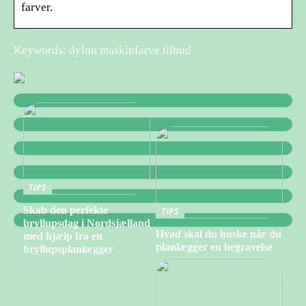
farver.
Keywords: dylon maskinfarve tilbud
TIPS
Skab den perfekte
TIPS
bryllupsdag i Nordsjælland
Hvad skal du huske når du
med hjælp fra en
planlægger en begravelse
bryllupsplanlægger