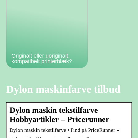
Originalt eller uoriginalt,
kompatibelt printerblæk?
Dylon maskinfarve tilbud
Dylon maskin tekstilfarve
Hobbyartikler – Pricerunner
Dylon maskin tekstilfarve • Find på PriceRunner »