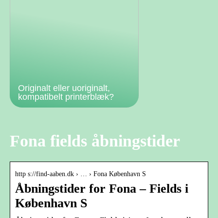
Originalt eller uoriginalt,
kompatibelt printerblæk?
Fona fields åbningstider
http s://find-aaben.dk › … › Fona København S
Åbningstider for Fona – Fields i
København S