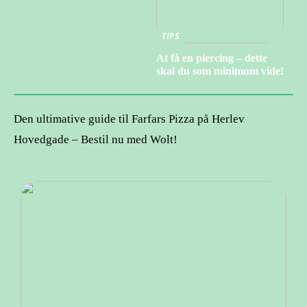
TIPS
At få en piercing – dette
skal du som minimum vide!
Den ultimative guide til Farfars Pizza på Herlev
Hovedgade – Bestil nu med Wolt!