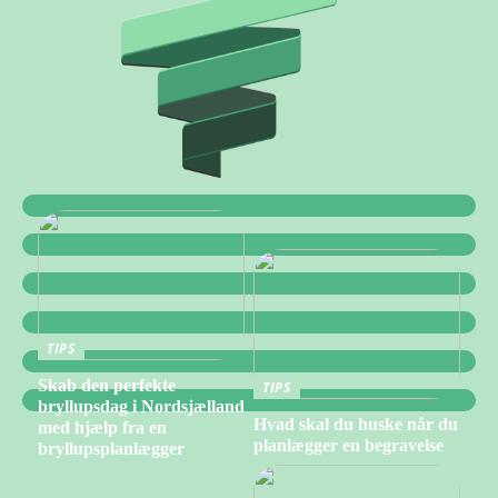
TIPS
Skab den perfekte
TIPS
bryllupsdag i Nordsjælland
Hvad skal du huske når du
med hjælp fra en
planlægger en begravelse
bryllupsplanlægger