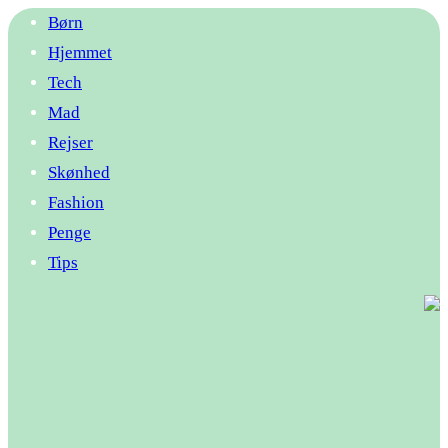
Børn
Hjemmet
Tech
Mad
Rejser
Skønhed
Fashion
Penge
Tips