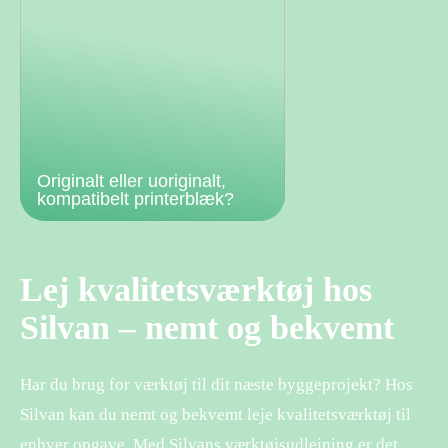
Originalt eller uoriginalt,
kompatibelt printerblæk?
Lej kvalitetsværktøj hos
Silvan – nemt og bekvemt
Har du brug for værktøj til dit næste byggeprojekt? Hos
Silvan kan du nemt og bekvemt leje kvalitetsværktøj til
enhver opgave. Med Silvans værktøjsudlejning er det