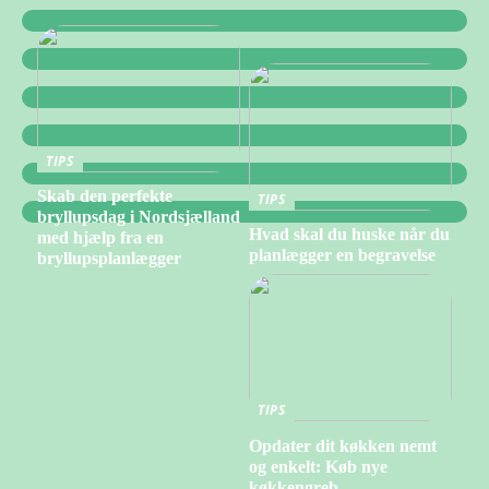
TIPS
Skab den perfekte
TIPS
bryllupsdag i Nordsjælland
Hvad skal du huske når du
med hjælp fra en
planlægger en begravelse
bryllupsplanlægger
TIPS
Opdater dit køkken nemt
og enkelt: Køb nye
køkkengreb