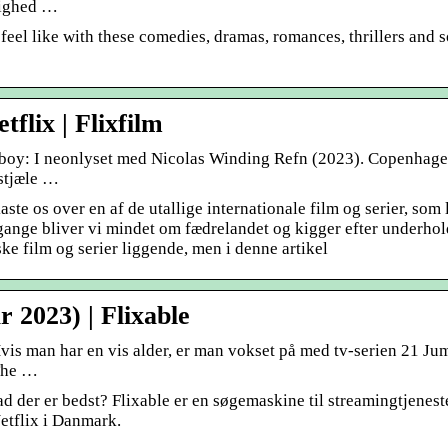
lighed …
 feel like with these comedies, dramas, romances, thrillers and
flix | Flixfilm
wboy: I neonlyset med Nicolas Winding Refn (2023). Copenhag
stjæle …
 kaste os over en af de utallige internationale film og serier, som 
gange bliver vi mindet om fædrelandet og kigger efter underho
e film og serier liggende, men i denne artikel
r 2023) | Flixable
vis man har en vis alder, er man vokset på med tv-serien 21 Ju
 The …
vad der er bedst? Flixable er en søgemaskine til streamingtjenest
Netflix i Danmark.