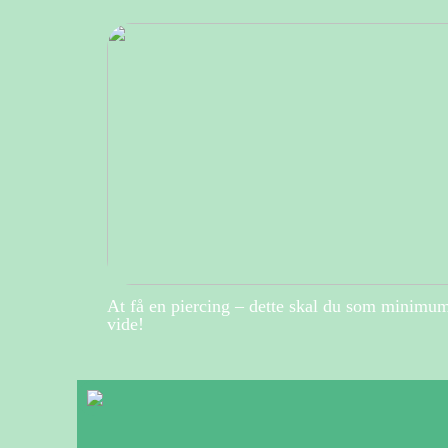
At få en piercing – dette skal du som minimu
vide!