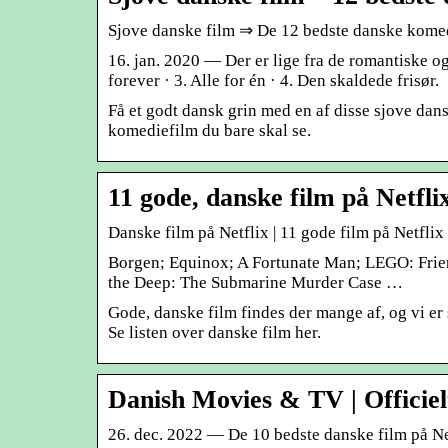
Sjove danske film ⇒ De 12 bedste danske komed
16. jan. 2020 — Der er lige fra de romantiske o
forever · 3. Alle for én · 4. Den skaldede frisør.
Få et godt dansk grin med en af disse sjove dan
komediefilm du bare skal se.
11 gode, danske film på Netfl
Danske film på Netflix | 11 gode film på Netfli
Borgen; Equinox; A Fortunate Man; LEGO: Frien
the Deep: The Submarine Murder Case …
Gode, danske film findes der mange af, og vi er 
Se listen over danske film her.
Danish Movies & TV | Officiel
26. dec. 2022 — De 10 bedste danske film på Ne