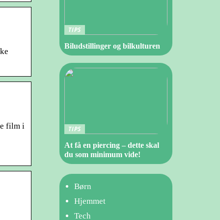
TIPS
Biludstillinger og bilkulturen
ske
e film i
TIPS
At få en piercing – dette skal
du som minimum vide!
Børn
Hjemmet
Tech