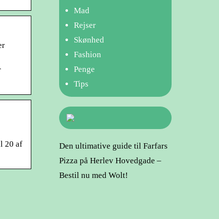
Mad
Rejser
Skønhed
er
Fashion
Penge
r
Tips
l 20 af
Den ultimative guide til Farfars
Pizza på Herlev Hovedgade –
Bestil nu med Wolt!