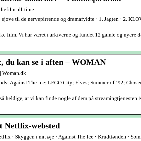
iefilm all-time
g sjove til de nervepirrende og dramafyldte · 1. Jagten · 2. KL
ske film. Vi har været i arkiverne og fundet 12 gamle og nyere 
ix, du kan se i aften – WOMAN
x | Woman.dk
ds; Against The Ice; LEGO City; Elves; Summer of ’92; Chosen
så heldige, at vi kan finde nogle af dem på streamingtjenesten N
t Netflix-websted
tflix · Skyggen i mit øje · Against The Ice · Krudttønden · So