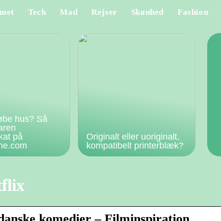
met
Tech
Mad
Rejser
Skønhed
Fashion
øbe hus? Så
faren
kat på
Originalt eller uoriginalt,
rne.com
kompatibelt printerblæk?
flix
 danske komedier – Filminspiration