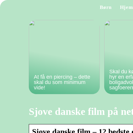
Børn
Hjem
Skal du k
At få en piercing – dette
hyr en er
skal du som minimum
boligadvo
vide!
sagfoere
Sjove danske film på net
Sjove danske film – 12 bedste