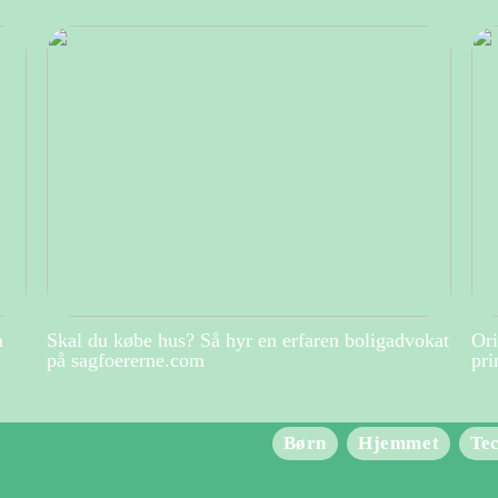
m
Skal du købe hus? Så hyr en erfaren boligadvokat
Ori
på sagfoererne.com
pri
Børn
Hjemmet
Te