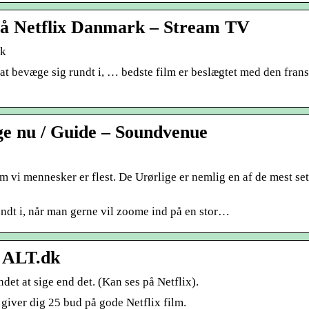
på Netflix Danmark – Stream TV
rk
 at bevæge sig rundt i, … bedste film er beslægtet med den fran
ige nu / Guide – Soundvenue
m vi mennesker er flest. De Urørlige er nemlig en af de mest set
undt i, når man gerne vil zoome ind på en stor…
– ALT.dk
det at sige end det. (Kan ses på Netflix).
 giver dig 25 bud på gode Netflix film.