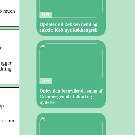
 so much
TIPS
Opdater dit køkken nemt og
enkelt: Køb nye køkkengreb
en
ligger
ldning
TIPS
Oplev den fortryllende smag af
Grimbergen øl: Tilbud og
nydelse
mp
er, som