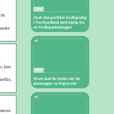
TIPS
OVN
Skab den perfekte bryllupsdag
i Nordsjælland med hjælp fra
en bryllupsplanlægger
danske
; Into
TIPS
Hvad skal du huske når du
etflix.
planlægger en begravelse
mmeren