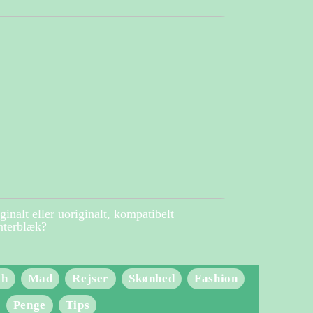
ginalt eller uoriginalt, kompatibelt
nterblæk?
ch
Mad
Rejser
Skønhed
Fashion
Penge
Tips