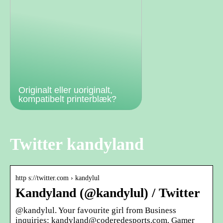
Originalt eller uoriginalt,
kompatibelt printerblæk?
Twitter kandyland
http s://twitter.com › kandylul
Kandyland (@kandylul) / Twitter
@kandylul. Your favourite girl from Business
inquiries: kandyland@coderedesports.com. Gamer