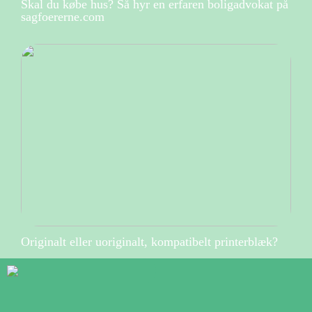
Skal du købe hus? Så hyr en erfaren boligadvokat på
sagfoererne.com
Originalt eller uoriginalt, kompatibelt printerblæk?