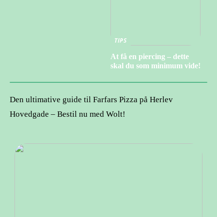
TIPS
At få en piercing – dette
skal du som minimum vide!
Den ultimative guide til Farfars Pizza på Herlev
Hovedgade – Bestil nu med Wolt!