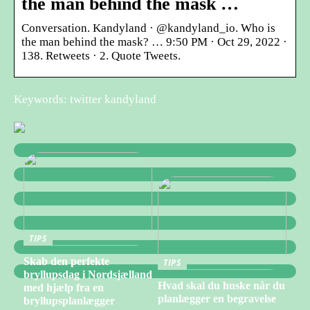
the man behind the mask …
Conversation. Kandyland · @kandyland_io. Who is
the man behind the mask? … 9:50 PM · Oct 29, 2022 ·
138. Retweets · 2. Quote Tweets.
Keywords: twitter kandyland
TIPS
Skab den perfekte
TIPS
bryllupsdag i Nordsjælland
Hvad skal du huske når du
med hjælp fra en
planlægger en begravelse
bryllupsplanlægger