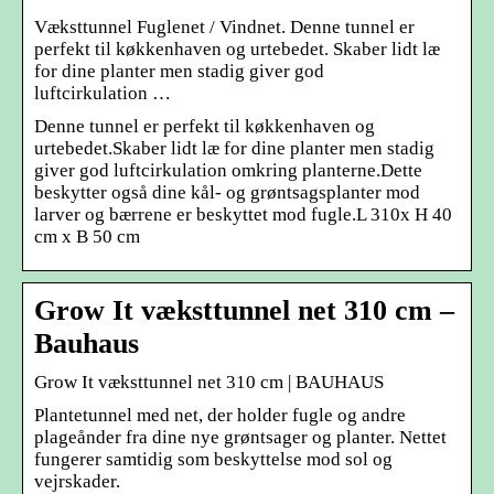
Væksttunnel Fuglenet / Vindnet. Denne tunnel er
perfekt til køkkenhaven og urtebedet. Skaber lidt læ
for dine planter men stadig giver god
luftcirkulation …
Denne tunnel er perfekt til køkkenhaven og
urtebedet.Skaber lidt læ for dine planter men stadig
giver god luftcirkulation omkring planterne.Dette
beskytter også dine kål- og grøntsagsplanter mod
larver og bærrene er beskyttet mod fugle.L 310x H 40
cm x B 50 cm
Grow It væksttunnel net 310 cm –
Bauhaus
Grow It væksttunnel net 310 cm | BAUHAUS
Plantetunnel med net, der holder fugle og andre
plageånder fra dine nye grøntsager og planter. Nettet
fungerer samtidig som beskyttelse mod sol og
vejrskader.