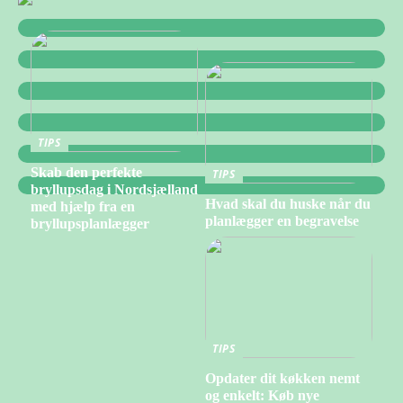
TIPS
Skab den perfekte
TIPS
bryllupsdag i Nordsjælland
Hvad skal du huske når du
med hjælp fra en
planlægger en begravelse
bryllupsplanlægger
TIPS
Opdater dit køkken nemt
og enkelt: Køb nye