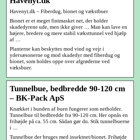
Havenyt.dk
Havenyt.dk – Fiberdug, bionet og vækstbuer
Bionet er et meget fintmasket net, der holder
skadedyrene ude, men ikke giver … Man kan lave en
højere, bredere og mere stabil væksttunnel ved hjælp
af …
Planterne kan beskyttes mod vind og vejr i
ydersæsonerne og mod skadedyr med fiberdug og
bionet, som holdes oppe over afgrøderne ved
væksbuer.
Tunnelbue, bedbredde 90-120 cm
– BK-Pack ApS
Knækket i bunden af buen fungerer som netholder.
Tunnelbue til bedbredde fra 90-120 cm. Her opnås en
frihøjde på ca. 55 cm. Sådan gør du. Stik tunnelbuerne
i …
Tunnelbue der bruges med insektnet/bionet. Frihøjde