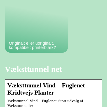
Originalt eller uoriginalt,
kompatibelt printerblæk?
Væksttunnel net
Væksttunnel Vind – Fuglenet –
Kridtvejs Planter
Væksttunnel Vind – Fuglenet| Stort udvalg af
Væksttunneller