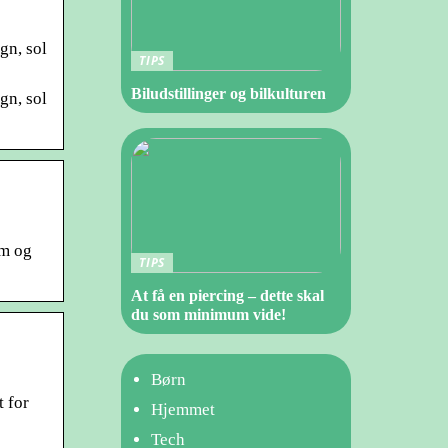
gn, sol
TIPS
Biludstillinger og bilkulturen
gn, sol
um og
TIPS
At få en piercing – dette skal
du som minimum vide!
Børn
t for
Hjemmet
Tech