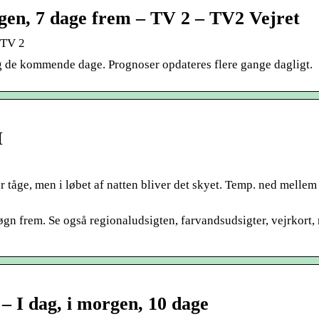
rgen, 7 dage frem – TV 2 – TV2 Vejret
 TV 2
og de kommende dage. Prognoser opdateres flere gange dagligt.
I
for tåge, men i løbet af natten bliver det skyet. Temp. ned mellem
døgn frem. Se også regionaludsigten, farvandsudsigter, vejrkort, 
 – I dag, i morgen, 10 dage