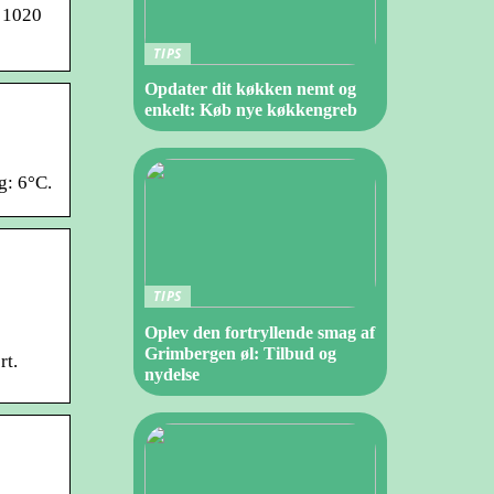
: 1020
TIPS
Opdater dit køkken nemt og
enkelt: Køb nye køkkengreb
g: 6°C.
TIPS
Oplev den fortryllende smag af
Grimbergen øl: Tilbud og
rt.
nydelse