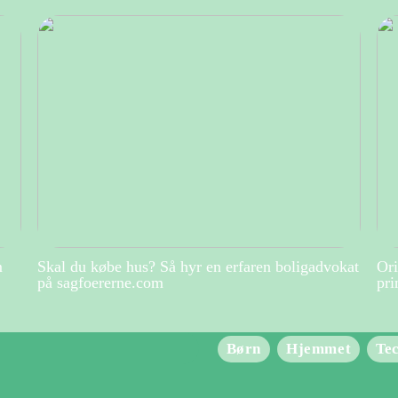
m
Skal du købe hus? Så hyr en erfaren boligadvokat
Ori
på sagfoererne.com
pri
Børn
Hjemmet
Te