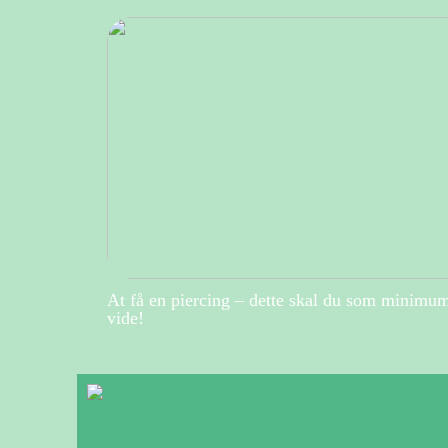
At få en piercing – dette skal du som minimu
vide!