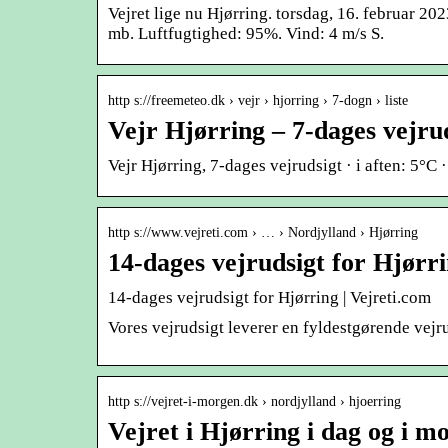
Vejret lige nu Hjørring. torsdag, 16. februar 20
mb. Luftfugtighed: 95%. Vind: 4 m/s S.
http s://freemeteo.dk › vejr › hjorring › 7-dogn › liste
Vejr Hjørring – 7-dages vejru
Vejr Hjørring, 7-dages vejrudsigt · i aften: 5°C
http s://www.vejreti.com › … › Nordjylland › Hjørring
14-dages vejrudsigt for Hjørr
14-dages vejrudsigt for Hjørring | Vejreti.com
Vores vejrudsigt leverer en fyldestgørende vejru
http s://vejret-i-morgen.dk › nordjylland › hjoerring
Vejret i Hjørring i dag og i m