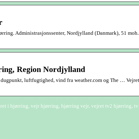
r
ørring. Administrasjonssenter, Nordjylland (Danmark), 51 moh
ring, Region Nordjylland
, dugpunkt, luftfugtighed, vind fra weather.com og The … Vejre
et i hjørring, vejr hjørring, hjørring vejr, vejret tv2 hjørring, tv