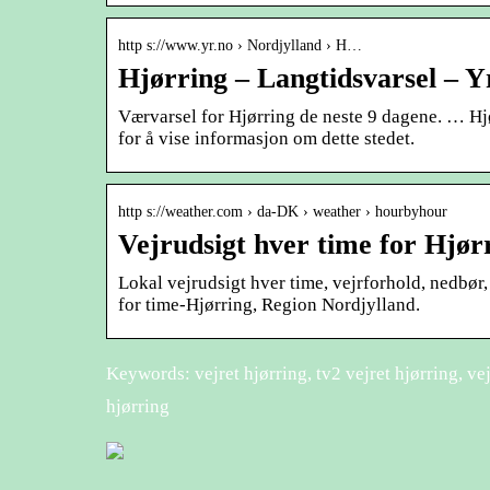
http s://www.yr.no › Nordjylland › H…
Hjørring – Langtidsvarsel – Y
Værvarsel for Hjørring de neste 9 dagene. … Hj
for å vise informasjon om dette stedet.
http s://weather.com › da-DK › weather › hourbyhour
Vejrudsigt hver time for Hjør
Lokal vejrudsigt hver time, vejrforhold, nedbør
for time-Hjørring, Region Nordjylland.
Keywords: vejret hjørring, tv2 vejret hjørring, vejr
hjørring