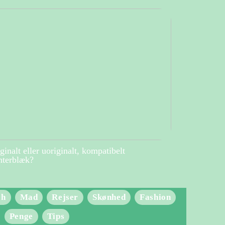
ginalt eller uoriginalt, kompatibelt
nterblæk?
ch
Mad
Rejser
Skønhed
Fashion
Penge
Tips