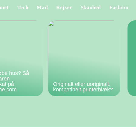
met
Tech
Mad
Rejser
Skønhed
Fashion
øbe hus? Så
faren
kat på
Originalt eller uoriginalt,
rne.com
kompatibelt printerblæk?