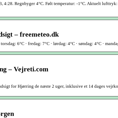
23, 4:28. Regnbyger 4°C. Følt temperatur: -1°C. Aktuelt lufttryk
dsigt – freemeteo.dk
 · torsdag: 6°C · fredag: 7°C · lørdag: 4°C · søndag: 4°C · manda
ing – Vejreti.com
dsigt for Hjørring de næste 2 uger, inklusive et 14 dages vejrko
orgen