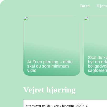
Børn
Hjem
Skal du k
At få en piercing – dette
hyr en er
skal du som minimum
boligadvo
vide!
sagfoere
Vejret hjørring
http s://vejr.tv2.dk › vejr › hjoerring-2620214