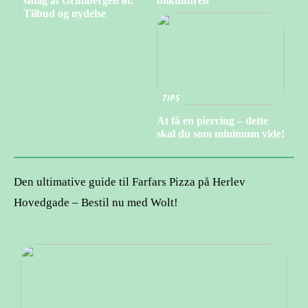
smag af Grimbergen øl:
bilkulturen
Tilbud og nydelse
TIPS
At få en piercing – dette
skal du som minimum vide!
Den ultimative guide til Farfars Pizza på Herlev
Hovedgade – Bestil nu med Wolt!