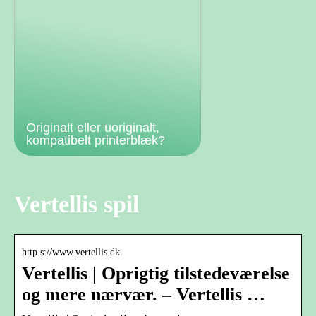
Originalt eller uoriginalt,
kompatibelt printerblæk?
Vertellis spil
http s://www.vertellis.dk
Vertellis | Oprigtig tilstedeværelse
og mere nærvær. – Vertellis …