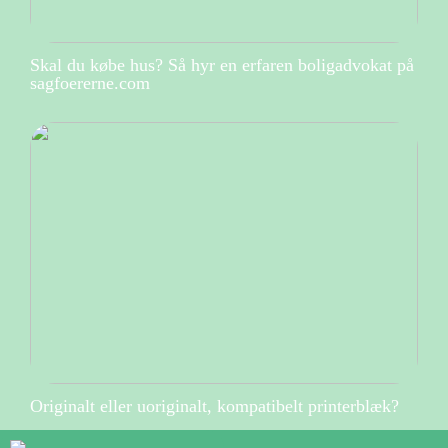
Skal du købe hus? Så hyr en erfaren boligadvokat på
sagfoererne.com
Originalt eller uoriginalt, kompatibelt printerblæk?