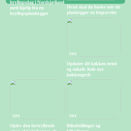
bryllupsdag i Nordsjælland
Hvad skal du huske når du
med hjælp fra en
planlægger en begravelse
bryllupsplanlægger
TIPS
Opdater dit køkken nemt
og enkelt: Køb nye
køkkengreb
TIPS
TIPS
Oplev den fortryllende
Biludstillinger og